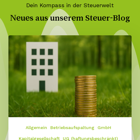
Dein Kompass in der Steuerwelt
Neues aus unserem Steuer-Blog
Allgemein
Betriebsaufspaltung
GmbH
Kapitalgesellschaft
UG (haftungsbeschränkt)